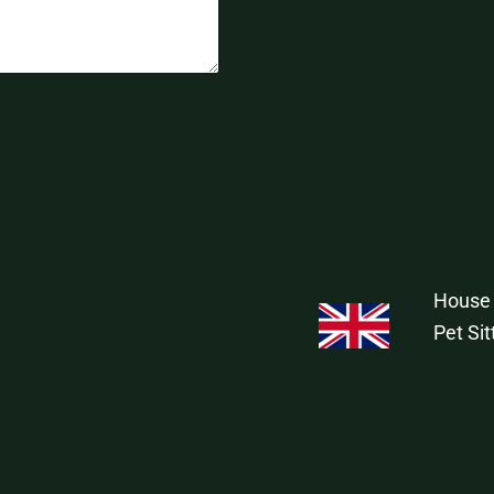
House 
Pet Sit