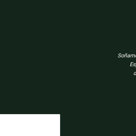
Soñamos
Es
d