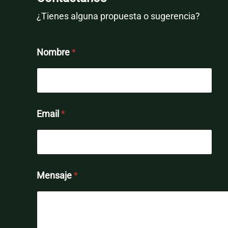
digital
¿Tienes alguna propuesta o sugerencia?
Nombre
*
Email
*
Mensaje
*