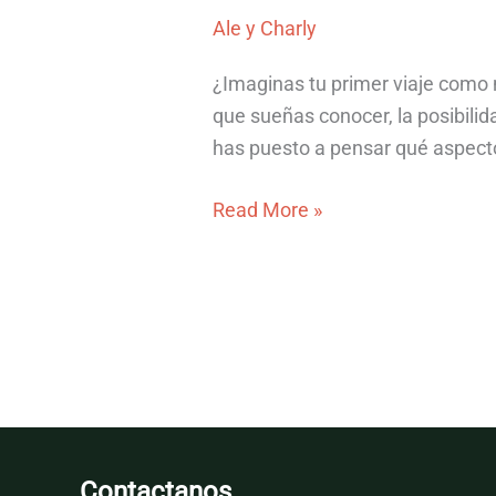
Ale y Charly
¿Imaginas tu primer viaje como n
que sueñas conocer, la posibili
has puesto a pensar qué aspectos
Qué
Read More »
tener
en
cuenta
antes
de
viajar
como
nómada
Contactanos