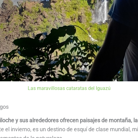
Las maravillosas cataratas del Iguazú
agos
iloche y sus alrededores ofrecen paisajes de montaña, la
te el invierno, es un destino de esquí de clase mundial, 