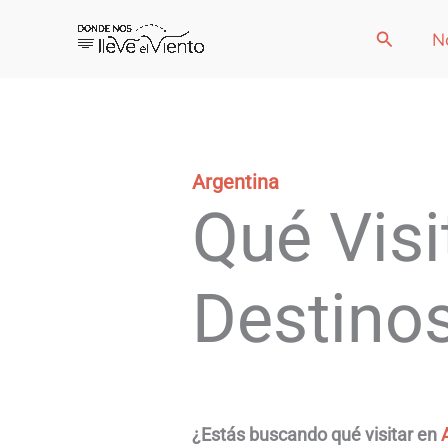
Ir
Buscar
N
al
contenido
Argentina
Qué Visi
Destino
¿Estás buscando qué visitar en